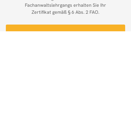
Fachanwaltslehrgangs erhalten Sie Ihr
Zertifikat gemäß § 6 Abs. 2 FAO.
Jetzt anmelden
Lehrgangsinhalte des
Steuerrechts
Der 160 Zeitstunden umfassende
Fachanwaltslehrgang im Steuerrecht behandelte