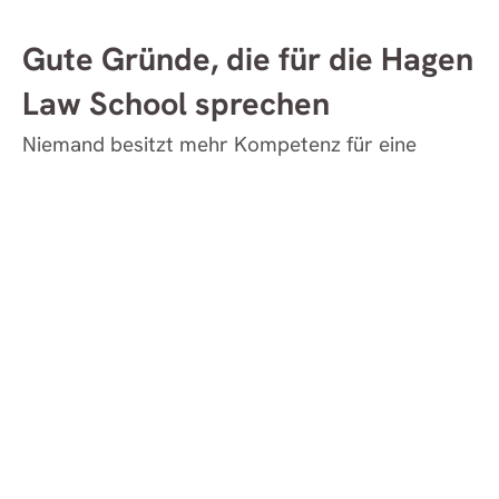
Gute Gründe, die für die Hagen
Law School sprechen
Niemand besitzt mehr Kompetenz für eine
Fachanwaltsausbildung im Fernstudium und
niemand hat mehr Erfahrung darin als wir:
Die Hagen Law School ist eine gewachsene
akademische Institution und beschäftigt mehr
als 180 Dozentinnen und Dozenten aus
Wissenschaft und Praxis mit langjähriger
Expertise in der Aus- und Fortbildung der
Rechtspraxis.