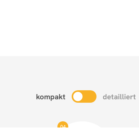
kompakt
detailliert
04